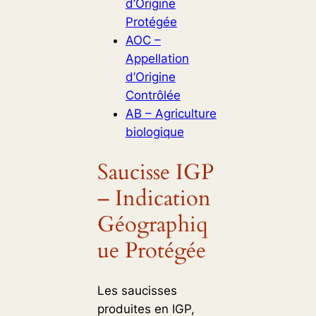
d’Origine
Protégée
AOC –
Appellation
d’Origine
Contrôlée
AB – Agriculture
biologique
Saucisse IGP
– Indication
Géographiq
ue Protégée
Les saucisses
produites en IGP,