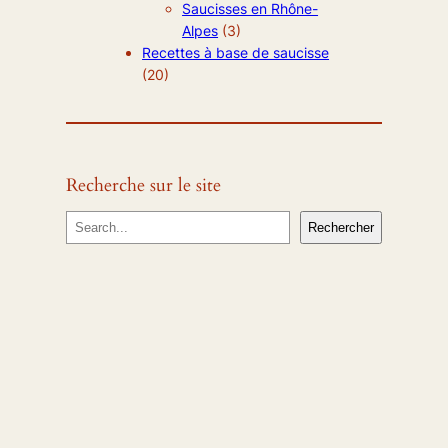
Saucisses en Rhône-
Alpes
(3)
Recettes à base de saucisse
(20)
Recherche sur le site
R
Rechercher
e
c
h
e
r
c
h
e