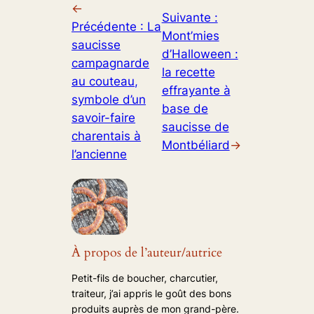
←
Suivante :
Précédente :
La
Mont’mies
saucisse
d’Halloween :
campagnarde
la recette
au couteau,
effrayante à
symbole d’un
base de
savoir-faire
saucisse de
charentais à
Montbéliard
→
l’ancienne
À propos de l’auteur/autrice
Petit-fils de boucher, charcutier,
traiteur, j’ai appris le goût des bons
produits auprès de mon grand-père.