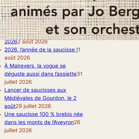
rniers articles
Fête de la saucisse de choux
d’Arconsat, le 8 novembre
2026
2 août 2026
2026, l’année de la saucisse !
1
août 2026
À Malrevers, la vogue se
déguste aussi dans l’assiette
31
juillet 2026
Lancer de saucisses aux
Médiévales de Gourdon, le 2
août
29 juillet 2026
Une saucisse 100 % brebis née
dans les monts de l’Aveyron
26
juillet 2026