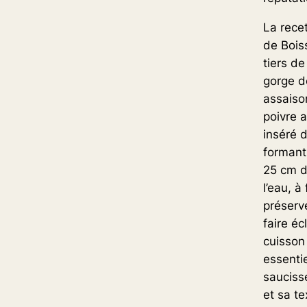
La rece
de Bois
tiers de
gorge d
assaiso
poivre 
inséré 
formant
25 cm d
l’eau, 
préserv
faire éc
cuisson 
essentie
sauciss
et sa te