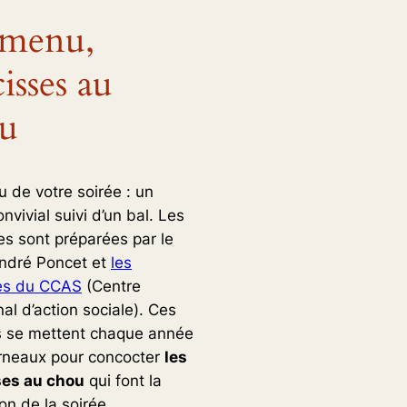
menu,
isses au
u
 de votre soirée : un
nvivial suivi d’un bal. Les
es sont préparées par le
ndré Poncet et
les
s du CCAS
(Centre
l d’action sociale). Ces
s se mettent chaque année
rneaux pour concocter
les
ses au chou
qui font la
on de la soirée.