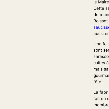
le Maire
Cette s
de mani
Boisset
sauciss
aussi e
Une fois
sont se
sarasso
cuites 
mais sav
gourman
fête.
La fabr
fait en 
membres