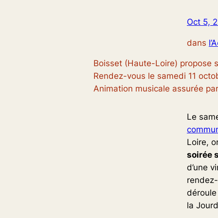
Oct 5, 
dans
l’
Boisset (Haute-Loire) propose s
Rendez-vous le samedi 11 octob
Animation musicale assurée par
Le same
commun
Loire, o
soirée 
d’une vi
rendez-
déroule 
la Jour