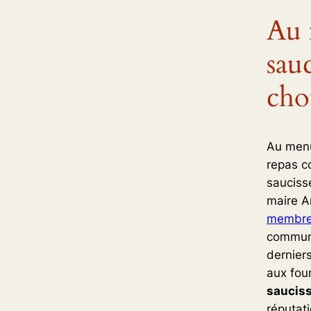
Au 
sauc
cho
Au menu
repas co
sauciss
maire A
membre
communa
dernier
aux fou
saucis
réputati