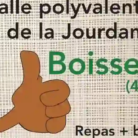
traiteur, j’ai
appris le
goût des
bons
produits
auprès de
mon grand-
père. À ses
côtés, dans
son
laboratoire,
lorsque j’étais
enfant, je
suis devenu
un passionné
de la
saucisse !