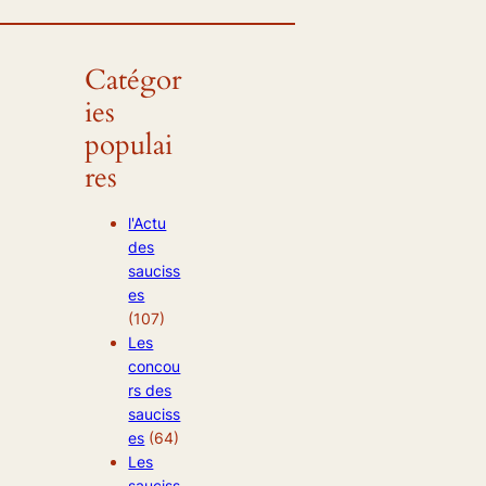
Catégor
ies
populai
res
l'Actu
des
sauciss
es
(107)
Les
concou
rs des
sauciss
es
(64)
Les
sauciss