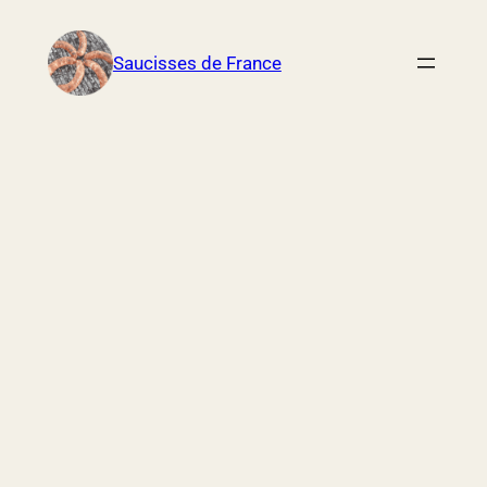
Aller
au
Saucisses de France
contenu