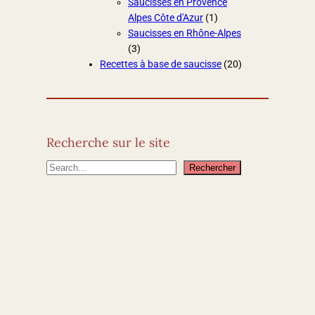
Saucisses en Provence
Alpes Côte d'Azur
(1)
Saucisses en Rhône-Alpes
(3)
Recettes à base de saucisse
(20)
Recherche sur le site
R
Rechercher
e
c
h
e
r
c
h