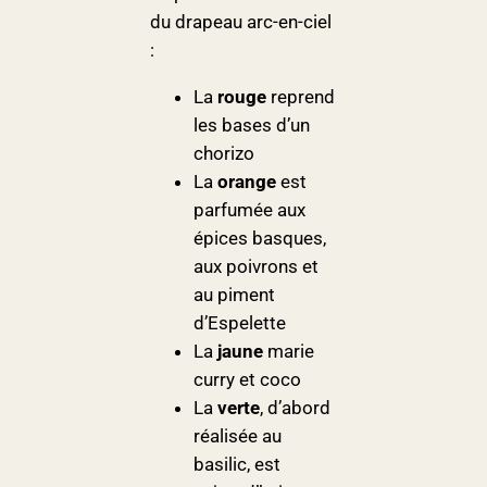
du drapeau arc-en-ciel
:
La
rouge
reprend
les bases d’un
chorizo
La
orange
est
parfumée aux
épices basques,
aux poivrons et
au piment
d’Espelette
La
jaune
marie
curry et coco
La
verte
, d’abord
réalisée au
basilic, est