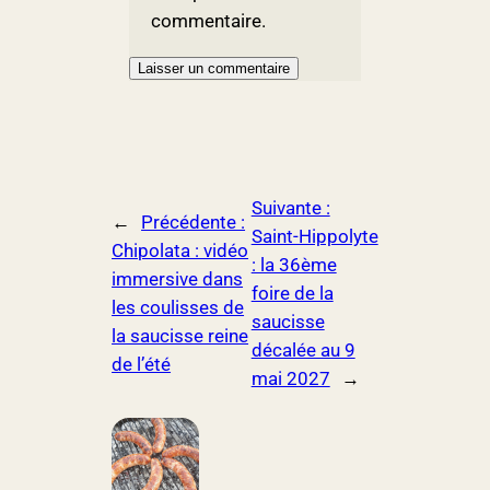
commentaire.
Suivante :
←
Précédente :
Saint-Hippolyte
Chipolata : vidéo
: la 36ème
immersive dans
foire de la
les coulisses de
saucisse
la saucisse reine
décalée au 9
de l’été
mai 2027
→