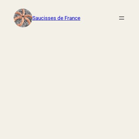
Aller
au
Saucisses de France
contenu