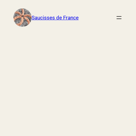
Aller
au
Saucisses de France
contenu