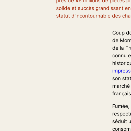
près de 45 millions de pièces pro
solide et succès grandissant en
statut d’incontournable des cha
Coup de
de Mont
de la F
connu e
histori
impress
son stat
marché 
français
Fumée, 
respectu
séduit 
consomm