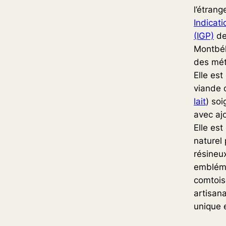
l’étrang
Indicat
(IGP)
de
Montbél
des mét
Elle est
viande 
lait
) so
avec ajo
Elle es
naturel
résineu
emblém
comtois
artisana
unique 