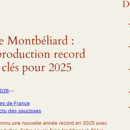
De
de Montbéliard :
production record
s clés pour 2025
2026
—
es de France
Actu des saucisses
connu une nouvelle année record en 2025 avec