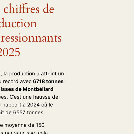
 chiffres de
duction
ressionnants
2025
 la production a atteint un
u record avec
6718 tonnes
isses de Montbéliard
ées. C’est une hausse de
r rapport à 2024 où le
ait de 6557 tonnes.
ne moyenne de 150
 par saucisse, cela