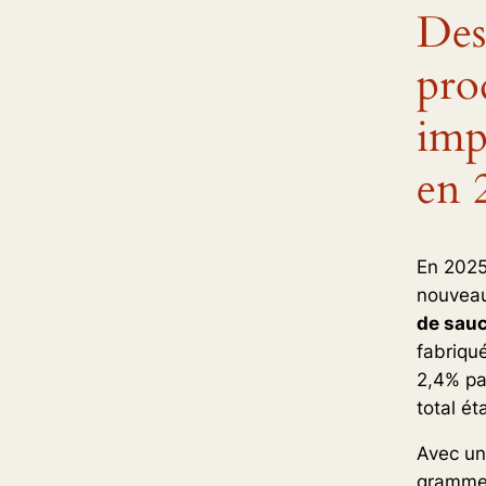
Des
pro
imp
en 
En 2025,
nouvea
de sauc
fabriqu
2,4% pa
total ét
Avec u
grammes