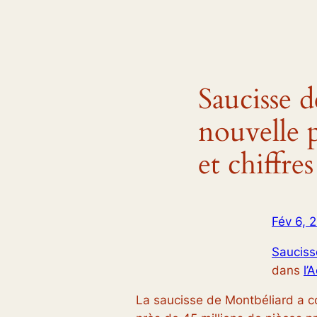
Saucisse 
nouvelle 
et chiffre
Fév 6, 
Sauciss
dans
l’
La saucisse de Montbéliard a 