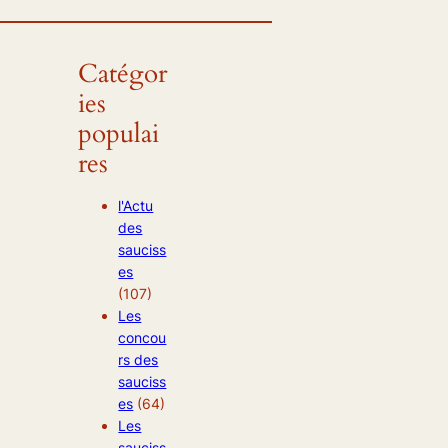
Catégor
ies
populai
res
l'Actu
des
sauciss
es
(107)
Les
concou
rs des
sauciss
es
(64)
Les
sauciss