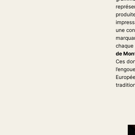
représe
produite
impress
une con
marquan
chaque 
de Mont
Ces don
l’engou
Europée
traditio