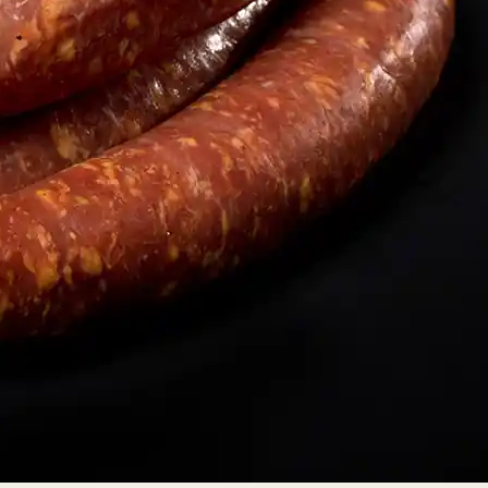
traiteur, j’ai
appris le
goût des
bons
produits
auprès de
mon grand-
père. À ses
côtés, dans
son
laboratoire,
lorsque j’étais
enfant, je
suis devenu
un passionné
de la
saucisse !