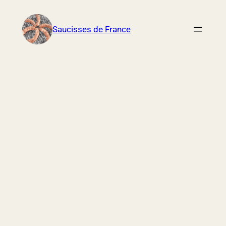
Aller
au
Saucisses de France
contenu