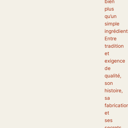
bien
plus
qu’un
simple
ingrédient
Entre
tradition
et
exigence
de
qualité,
son
histoire,
sa
fabricatio
et
ses
secrets